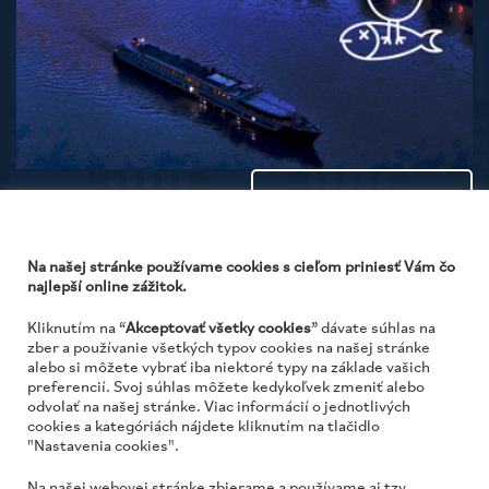
Všetky akcie
Na našej stránke používame cookies s cieľom priniesť Vám čo
najlepší online zážitok.
Kliknutím na “
Akceptovať všetky cookies
” dávate súhlas na
zber a používanie všetkých typov cookies na našej stránke
alebo si môžete vybrať iba niektoré typy na základe vašich
preferencií. Svoj súhlas môžete kedykoľvek zmeniť alebo
odvolať na našej stránke. Viac informácií o jednotlivých
cookies a kategóriách nájdete kliknutím na tlačidlo
JTRE a. s., RIVER PARK, Dvořákovo nábrežie 10
"Nastavenia cookies".
811 02 Bratislava, Slovenská republika
Na našej webovej stránke zbierame a používame aj tzv.