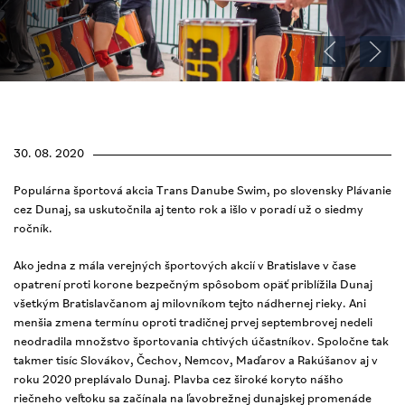
30. 08. 2020
Populárna športová akcia Trans Danube Swim, po slovensky Plávanie
cez Dunaj, sa uskutočnila aj tento rok a išlo v poradí už o siedmy
ročník.
Ako jedna z mála verejných športových akcií v Bratislave v čase
opatrení proti korone bezpečným spôsobom opäť priblížila Dunaj
všetkým Bratislavčanom aj milovníkom tejto nádhernej rieky. Ani
menšia zmena termínu oproti tradičnej prvej septembrovej nedeli
neodradila množstvo športovania chtivých účastníkov. Spoločne tak
takmer tisíc Slovákov, Čechov, Nemcov, Maďarov a Rakúšanov aj v
roku 2020 preplávalo Dunaj. Plavba cez široké koryto nášho
riečneho veľtoku sa začínala na ľavobrežnej dunajskej promenáde