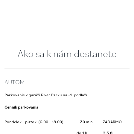
Ako sa k nám dostanete
AUTOM
Parkovanie v garáži River Parku na -1. podlaží
Cenník parkovania
Pondelok - piatok (6.00 - 18.00)
30 min
ZADARMO
do 1 h
2,5 €