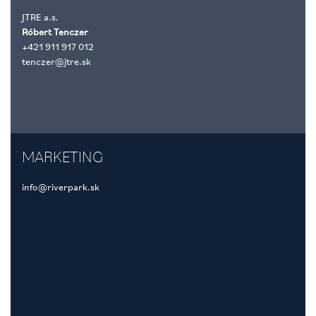
JTRE a.s.
Róbert Tenczer
+421 911 917 012
tenczer@jtre.sk
MARKETING
info@riverpark.sk