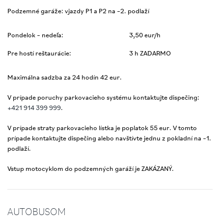
Podzemné garáže: vjazdy P1 a P2 na –2. podlaží
Pondelok – nedeľa:
3,50 eur/h
Pre hostí reštaurácie:
3 h ZADARMO
Maximálna sadzba za 24 hodín 42 eur.
V prípade poruchy parkovacieho systému kontaktujte dispečing:
+421 914 399 999
.
V prípade straty parkovacieho lístka je poplatok 55 eur. V tomto
prípade kontaktujte dispečing alebo navštívte jednu z pokladní na –1.
podlaží.
Vstup motocyklom do podzemných garáží je ZAKÁZANÝ.
AUTOBUSOM