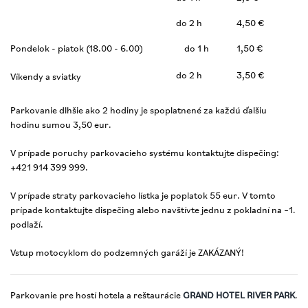
do 2 h
4,50 €
Pondelok - piatok (18.00 - 6.00)
do 1 h
1,50 €
do 2 h
3,50 €
Víkendy a sviatky
Parkovanie dlhšie ako 2 hodiny je spoplatnené za každú ďalšiu
hodinu sumou 3,50 eur.
V prípade poruchy parkovacieho systému kontaktujte dispečing:
+421 914 399 999.
V prípade straty parkovacieho lístka je poplatok 55 eur. V tomto
prípade kontaktujte dispečing alebo navštívte jednu z pokladní na –1.
podlaží.
Vstup motocyklom do podzemných garáží je ZAKÁZANÝ!
Parkovanie pre hostí hotela a reštaurácie
GRAND HOTEL RIVER PARK
.