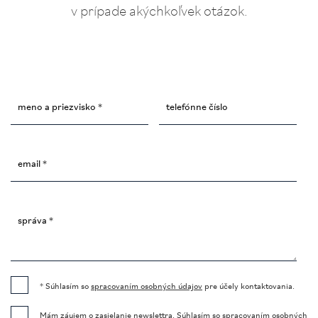
v prípade akýchkoľvek otázok.
meno a priezvisko *
telefónne číslo
email *
správa *
* Súhlasím so
spracovaním osobných údajov
pre účely kontaktovania.
Mám záujem o zasielanie newslettra.
Súhlasím so spracovaním
osobných