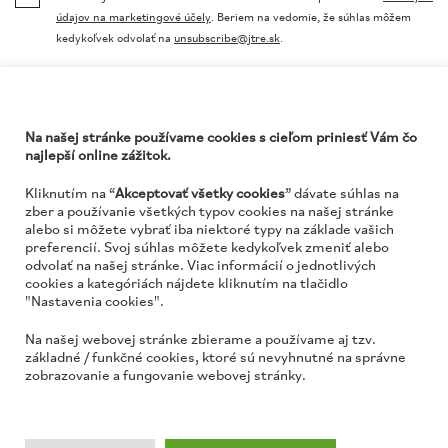
údajov na marketingové účely
. Beriem na vedomie, že súhlas môžem
kedykoľvek odvolať na
unsubscribe@jtre.sk
.
Na našej stránke používame cookies s cieľom priniesť Vám čo
najlepší online zážitok.
Kliknutím na “
Akceptovať všetky cookies
” dávate súhlas na
zber a používanie všetkých typov cookies na našej stránke
alebo si môžete vybrať iba niektoré typy na základe vašich
preferencií. Svoj súhlas môžete kedykoľvek zmeniť alebo
odvolať na našej stránke. Viac informácií o jednotlivých
cookies a kategóriách nájdete kliknutím na tlačidlo
JTRE a. s., RIVER PARK, Dvořákovo nábrežie 10
"Nastavenia cookies".
811 02 Bratislava, Slovenská republika
Na našej webovej stránke zbierame a používame aj tzv.
www.jtre.sk
základné / funkčné cookies, ktoré sú nevyhnutné na správne
zobrazovanie a fungovanie webovej stránky.
PARKOVANIE
KONTAKT
OCHRANA OSOBNÝCH ÚDAJOV