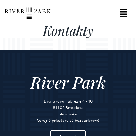
Kontakty
River Park
Dvořákovo nábrežie 4 - 10
811 02 Bratislava
Slovensko
Verejné priestory sú bezbariérové