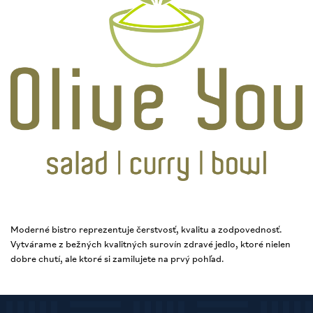
Moderné bistro reprezentuje čerstvosť, kvalitu a zodpovednosť.
Vytvárame z bežných kvalitných surovín zdravé jedlo, ktoré nielen
dobre chutí, ale ktoré si zamilujete na prvý pohľad.