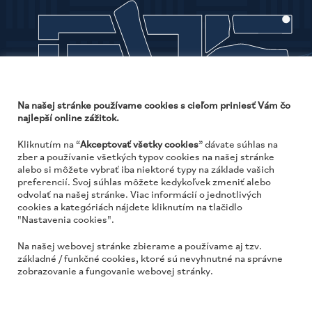
Na našej stránke používame cookies s cieľom priniesť Vám čo
najlepší online zážitok.
Kliknutím na “
Akceptovať všetky cookies
” dávate súhlas na
zber a používanie všetkých typov cookies na našej stránke
alebo si môžete vybrať iba niektoré typy na základe vašich
preferencií. Svoj súhlas môžete kedykoľvek zmeniť alebo
odvolať na našej stránke. Viac informácií o jednotlivých
cookies a kategóriách nájdete kliknutím na tlačidlo
JTRE a. s., RIVER PARK, Dvořákovo nábrežie 10
"Nastavenia cookies".
811 02 Bratislava, Slovenská republika
Na našej webovej stránke zbierame a používame aj tzv.
www.jtre.sk
základné / funkčné cookies, ktoré sú nevyhnutné na správne
zobrazovanie a fungovanie webovej stránky.
PARKOVANIE
KONTAKT
OCHRANA OSOBNÝCH ÚDAJOV