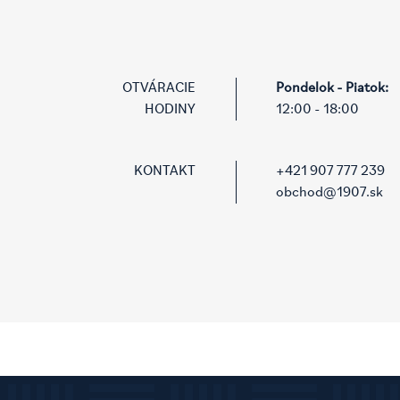
OTVÁRACIE
Pondelok - Piatok:
HODINY
KONTAKT
+421 907 777 239
obchod@1907.sk